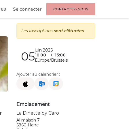
Se connecter
 68
CONTACTEZ-NOUS
Les inscriptions
sont clôturées
juin 2026
05
10:00
13:00
Europe/Brussels
Ajouter au calendrier :
Emplacement
La Dinette by Caro
r.
Al maison 7
6960 Harre