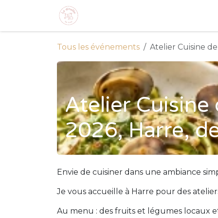
Se rendre au contenu
Tous les événements
Atelier Cuisine de
Atelier Cuisine 
2026, Harre, d
Envie de cuisiner dans une ambiance simpl
Je vous accueille à Harre pour des atelie
Au menu : des fruits et légumes locaux et d